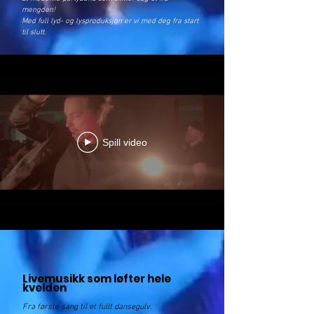
mengden!
Med full lyd- og lysproduksjon er vi med deg fra start
til slutt.
Spill video
Livemusikk som løfter hele
kvelden
Fra første sang til et fullt dansegulv.