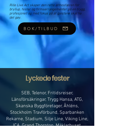
Rille Live Act skaper den rette atmosfæren for
bryllup, fester og firmaarrangementer på en trygg,
profesjonell og med fokus på at gjestene skal ha
det gøy.
BOK/TILBUD
Lyckede fester
SEB, Telenor, Fritidsreiser,
Länsförsäkringar, Trygg Hansa, ATG,
Skanska Byggföretager, Åhléns,
Stockholm Travförbund, Sparbanken
Rekarne, Stadium, Silje Line, Viking Line,
ICA, Grand Thornton, Mäklarhuset,