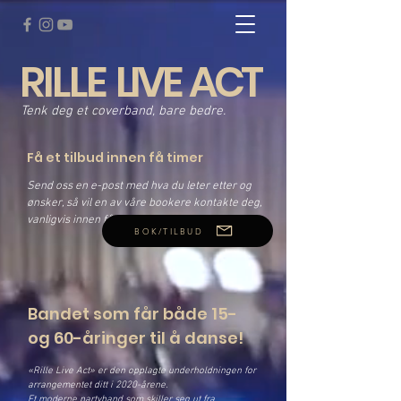
RILLE
LIVE
ACT
Tenk deg et coverband, bare bedre.
Få et tilbud innen få timer
Send oss en e-post med hva du leter etter og
ønsker, så vil en av våre bookere kontakte deg,
vanligvis innen få timer.
BOK/TILBUD
Bandet som får både 15-
og 60-åringer til å danse!
«Rille Live Act» er den opplagte underholdningen for
arrangementet ditt i 2020-årene.
Et moderne partyband som skiller seg ut fra