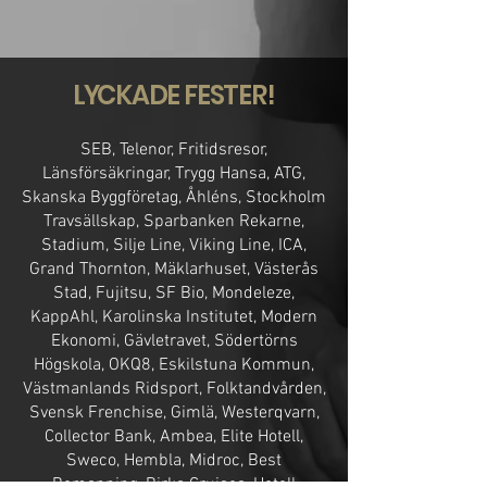
LY
CKADE FESTER!
SEB, Telenor, Fritidsresor,
Länsförsäkringar, Trygg Hansa, ATG,
Skanska Byggföretag, Åhléns, Stockholm
Travsällskap, Sparbanken Rekarne,
Stadium, Silje Line, Viking Line, ICA,
Grand Thornton, Mäklarhuset, Västerås
Stad, Fujitsu, SF Bio, Mondeleze,
KappAhl, Karolinska Institutet, Modern
Ekonomi, Gävletravet, Södertörns
Högskola, OKQ8, Eskilstuna Kommun,
Västmanlands Ridsport, Folktandvården,
Svensk Frenchise, Gimlä, Westerqvarn,
Collector Bank, Ambea, Elite Hotell,
Sweco, Hembla, Midroc, Best
Bemanning, Birka Cruises, Hotell