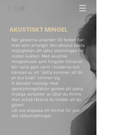
AKUSTISKT MINGEL
När gästerna
anländer till festen har
man som arrangör den absolut bästa
möjligheten att sätta stämningen för
resten kvällen. Med akustisk
mingelmusik som förgyller tillvaron
blir varje gäst varm i kläderna och
känslan av att "detta kommer att bli
en bra kväll" infinner sig.
Vi blandar nostalgi med
igenkänningsfaktor genom att spela
mysiga versioner av låtar du minns
men också låtarna du trodde att du
glömt!
Låt oss anpassa ett format för just
ditt välkomstmingel.