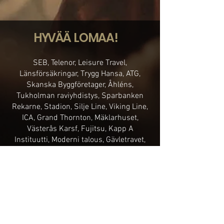
HYVÄÄ
LOMAA!
SEB, Telenor, Leisure Travel,
Länsförsäkringar, Trygg Hansa, ATG,
Skanska Byggföretager, Åhléns,
Tukholman raviyhdistys, Sparbanken
Rekarne, Stadion, Silje Line, Viking Line,
ICA, Grand Thornton, Mäklarhuset,
Västerås Karsf, Fujitsu, Kapp A
Instituutti, Moderni talous, Gävletravet,
Södertörnin yliopisto, OKQ8, Eskilstunan
kunta, Västmanlands Eridsport,
Folktandvården, Svensk Frenchise,
Gimlä, Westerqvarn, Collector Bank,
Ambea, Elite Hotell, Sweco, Hembla,
Midroc, Hotel, Best Crumanninges, Olivia
Assistans, Advokatfirma Vinge,