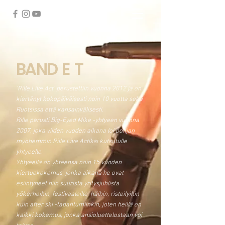
BAND
E
T
'Rille Live Act' perustettiin vuonna 2012 ja on
kiertänyt kokopäiväisesti noin 10 vuotta sekä
Ruotsissa että kansainvälisesti.
Rille perusti Big-Eyed Mike -yhtyeen vuonna
2007, joka viiden vuoden aikana loi pohjan
myöhemmin Rille Live Actiksi kutsutulle
yhtyeelle.
Yhtyeellä on yhteensä noin 15 vuoden
kiertuekokemus, jonka aikana he ovat
esiintyneet niin suurista yritysjuhlista
yökerhoihin, festivaaleille, häihin, risteilyihin
kuin after ski -tapahtumiinkin, joten heillä on
kaikki kokemus, jonka ansioluettelostaan voi