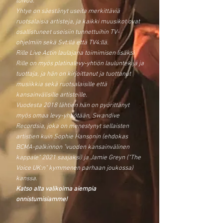
toivoa.
Yhtye on säestänyt useita merkittäviä
ruotsalaisia artisteja, ja kaikki muusikot ovat
osallistuneet useisiin tunnettuihin TV-
ohjelmiin sekä Svt:llä että TV4:llä.
Rille Live Actin laulajana toimimisen lisäksi
Rille on myös platinalevy-yhtiön lauluntekijä ja
tuottaja, ja hän on kirjoittanut ja tuottanut
musiikkia sekä ruotsalaisille että
kansainvälisille artisteille.
Vuodesta 2018 lähtien hän on pyörittänyt
myös omaa levy-yhtiötään, Swandive
Recordsia, joka on menestynyt sellaisten
artistien kuin Sophie Hansonin (ehdokas
BCMA-palkinnon "vuoden kansainvälinen
kappale" 2021 saajaksi) ja Jamie Greyn ("The
Voice UK:n" kymmenen parhaan joukossa)
kanssa.
Katso alta valikoima aiempia
onnistumisiamme!